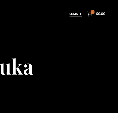
0
$
0.00
SUMATE
uka