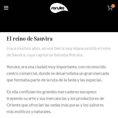
0
El reino de Sauvira
Hace muchos años, en una tierra muy lejana existió el reino
de Sauvira, cuya capital se llamaba Roruka.
Roruka, era una ciudad muy importante, con reconocido
centro comercial, donde se desarrollaba un gran mercado
que formaba parte de la ruta de la Seda y las especias.
En ella confluían los grandes mercaderes europeos
trayendo su arte y sus mercancías y los productores de
Oriente que ofrecían las sedas más puras y los sabores
más exóticos y naturales.