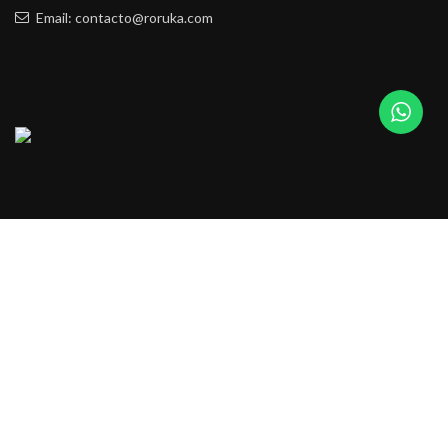
Email: contacto@roruka.com
Facebook
Instagram
Preguntas frecuentes
Roruka.com
Desarrollado por
Livom
. Marketing Digital.