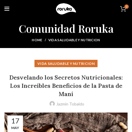
0
Comunidad Roruka
HOME
VIDA SALUDABLE Y NUTRICION
VIDA SALUDABLE Y NUTRICION
Desvelando los Secretos Nutricionales:
Los Increíbles Beneficios de la Pasta de
Maní
Jazmin Tobaldo
17
MAY