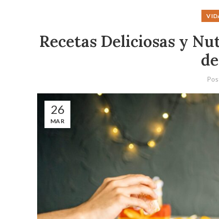
VID
Recetas Deliciosas y Nu
de
Pos
26
MAR