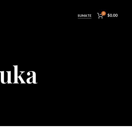
0
$
0.00
SUMATE
uka