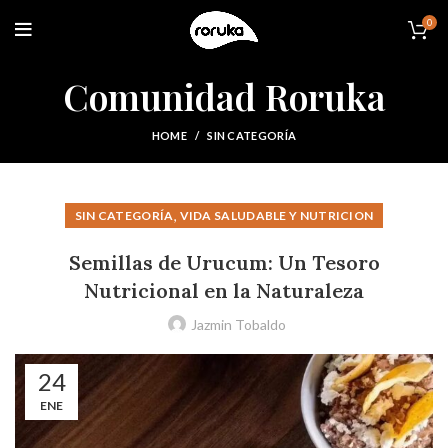
0
Comunidad Roruka
HOME
SIN CATEGORÍA
,
SIN CATEGORÍA
VIDA SALUDABLE Y NUTRICION
Semillas de Urucum: Un Tesoro
Nutricional en la Naturaleza
Jazmin Tobaldo
24
ENE