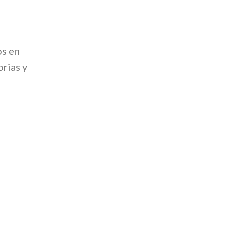
os en
rias y