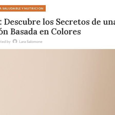
A SALUDABLE Y NUTRICION
: Descubre los Secretos de un
ón Basada en Colores
ted by
Lara Salomone