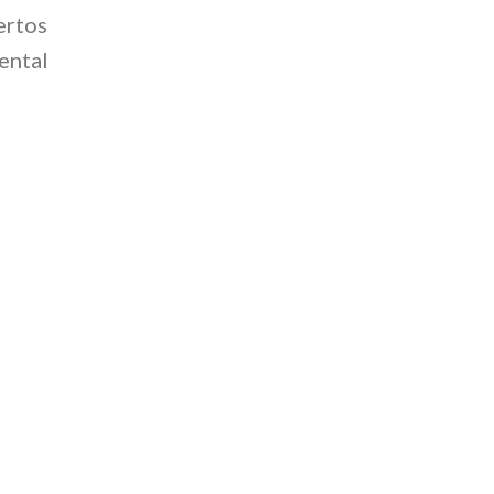
ertos
ental