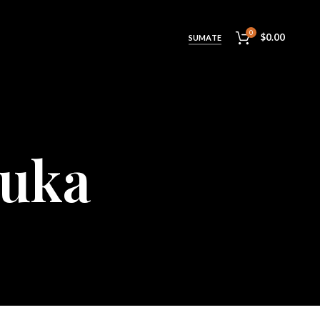
0
$
0.00
SUMATE
uka