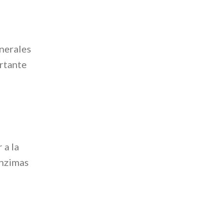
nerales
rtante
 a la
enzimas