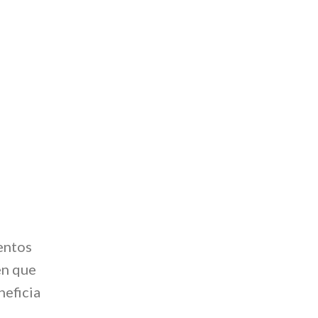
mentos
en que
neficia