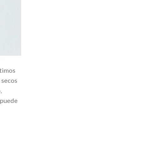
ltimos
s secos
,
o puede