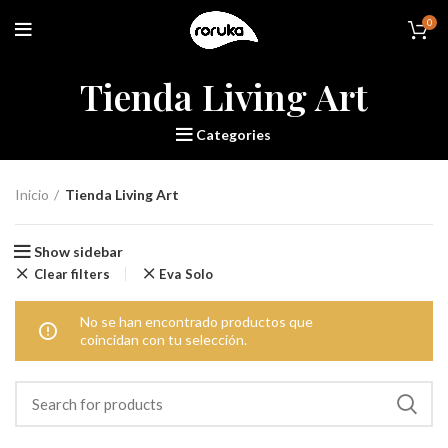
0
Tienda Living Art
Categories
Inicio
Tienda Living Art
Show sidebar
Clear filters
Eva Solo
No se han encontrado productos que
coincidan con tu selección.